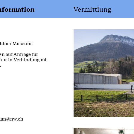
nformation
Vermittlung
ldner Museum!
n auf Anfrage für
(nur in Verbindung mit
.
LP21:
Geschichts­lehrmitt
um@nw.ch