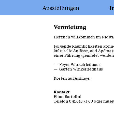
Erfurt
Ausstellungen
I
Apotheke
Vermietung
Herzlich willkommen im Nidwa
Folgende Räumlichkeiten könne
kulturelle Anlässe, und Apéros 
Festung Fürigen
einer Führung) gemietet werden
von 1941 bis heute
Foyer Winkelriedhaus
Garten Winkelriedhaus
Kosten auf Anfrage.
Kontakt
Elian Bartolini
Telefon 041 618 73 60 oder
muse