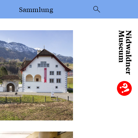
Sammlung
Suche
Museum
Nidwaldner
Objekte aus der
Sammlung
Sammlung
Frey-Näpflin
el