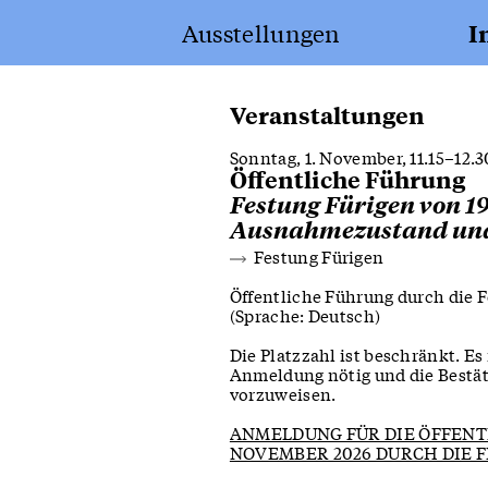
Erfurt
Ausstellungen
I
Apotheke
Veranstaltungen
Sonntag, 1. November, 11.15–12.
Öffentliche Führung
Festung Fürigen von 19
Ausnahmezustand und 
Festung Fürigen
Festung Fürigen
von 1941 bis heute
Öffentliche Führung durch die F
(Sprache: Deutsch)
Die Platzzahl ist beschränkt. Es
Anmeldung nötig und die Bestäti
vorzuweisen.
ANMELDUNG FÜR DIE ÖFFENT
NOVEMBER 2026 DURCH DIE 