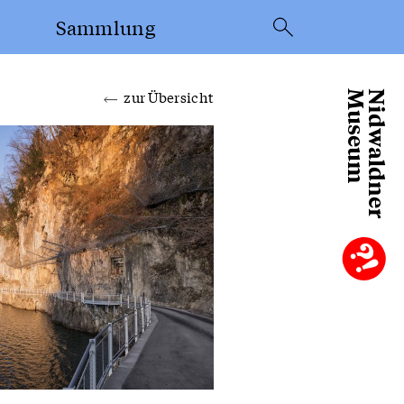
Sammlung
Suche
zur Übersicht
Museum
Nidwaldner
Objekte aus der
Sammlung
Sammlung
Frey-Näpflin
el