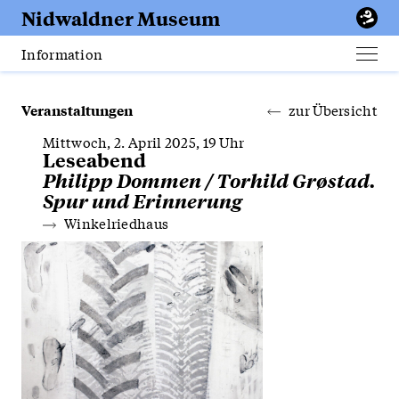
Erfurt
Nidwaldner
Museum
Apotheke
Information
Men
öffn
Veranstaltungen
zur Übersicht
Mittwoch, 2. April 2025, 19 Uhr
Leseabend
Philipp Dommen / Torhild Grøstad.
Spur und Erinnerung
Winkelriedhaus