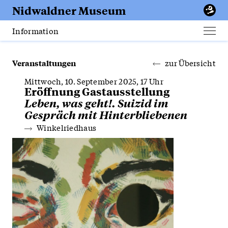
Erfurt
Nidwaldner
Museum
Apotheke
Information
Men
öffn
Veranstaltungen
zur Übersicht
Mittwoch, 10. September 2025, 17 Uhr
Eröffnung Gastausstellung
Leben, was geht!. Suizid im
Gespräch mit Hinterbliebenen
Winkelriedhaus