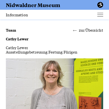
Erfurt
Nidwaldner
Museum
Apotheke
Information
Men
öffn
Team
zur Übersicht
Cathy Lewer
Cathy Lewer
Ausstellungsbetreuung Festung Fürigen