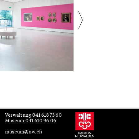
Verwaltung
041 618 73 60
Museum
041 610 96 06
museum@nw.ch