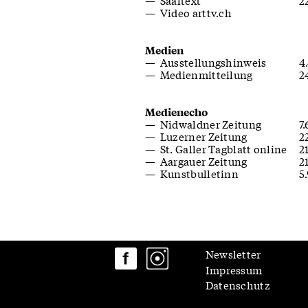
Saaltext
2
Video arttv.ch
Medien
Ausstellungshinweis
4
Medienmitteilung
2
Medienecho
Nidwaldner Zeitung
7
Luzerner Zeitung
2
St. Galler Tagblatt online
2
Aargauer Zeitung
2
Kunstbulletinn
5
Newsletter
Impressum
Datenschutz