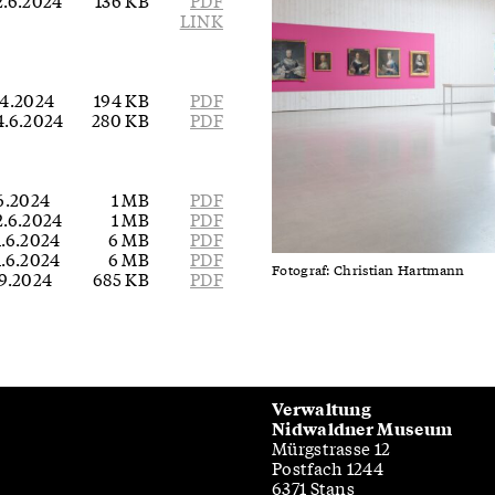
2.6.2024
136 KB
PDF
LINK
.4.2024
194 KB
PDF
4.6.2024
280 KB
PDF
.6.2024
1 MB
PDF
2.6.2024
1 MB
PDF
1.6.2024
6 MB
PDF
1.6.2024
6 MB
PDF
Fotograf: Christian Hartmann
.9.2024
685 KB
PDF
Verwaltung
Nidwaldner Museum
Mürgstrasse 12
Postfach 1244
6371 Stans