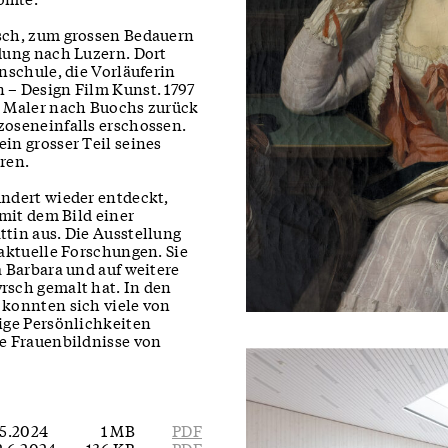
sch, zum grossen Bedauern
dung nach Luzern. Dort
nschule, die Vorläuferin
 – Design Film Kunst. 1797
e Maler nach Buochs zurück
zoseneinfalls erschossen.
in grosser Teil seines
ren.
undert wieder entdeckt,
 mit dem Bild einer
tin aus. Die Ausstellung
 aktuelle Forschungen. Sie
a Barbara und auf weitere
rsch gemalt hat. In den
 konnten sich viele von
ige Persönlichkeiten
ie Frauenbildnisse von
.5.2024
1 MB
PDF