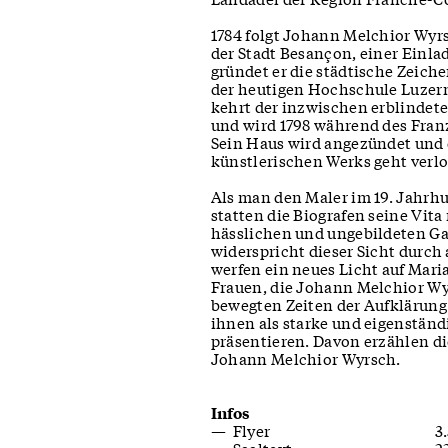
1784 folgt Johann Melchior Wyr
der Stadt Besançon, einer Einla
gründet er die städtische Zeiche
der heutigen Hochschule Luzern
kehrt der inzwischen erblindet
und wird 1798 während des Fran
Sein Haus wird angezündet und e
künstlerischen Werks geht verlo
Als man den Maler im 19. Jahrh
statten die Biografen seine Vita
hässlichen und ungebildeten Gat
widerspricht dieser Sicht durch
werfen ein neues Licht auf Mari
Frauen, die Johann Melchior Wy
bewegten Zeiten der Aufklärung
ihnen als starke und eigenständ
präsentieren. Davon erzählen d
Johann Melchior Wyrsch.
Infos
Flyer
3