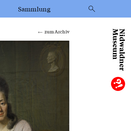
Sammlung
Suche
zum Archiv
Museum
Nidwaldner
Objekte aus der
Sammlung
Sammlung
Frey-Näpflin
el