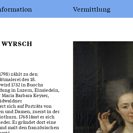
nformation
Vermittlung
 WYRSCH
LP21:
798) zählt zu den
Geschichts­lehrmitt
ätmalerei des 18.
 wird 1732 in Buochs
dung in Luzern, Einsiedeln,
r Maria Barbara Keyser,
idwaldner
rt sich auf Porträts von
en und Damen, zuerst in der
othurn. 1768 lässt er sich
eder. Er gründet dort eine
und malt den französischen
omté.