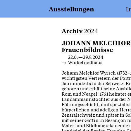
Erfurt
Ausstellungen
I
Apotheke
Archiv
2024
JOHANN MELCHIOR
Frauenbildnisse
22.6. — 29.9.2024
Winkelriedhaus
Festung Fürigen
von 1941 bis heute
Johann Melchior Wyrsch (1732–1
wichtigsten Vertretern der Portr
Jahrhunderts in der Schweiz. Er
geboren und erhält seine Ausbil
Rom und Neapel. 1761 heiratet e
Landammannstochter aus der N
Führungsschicht, und spezialisie
bürgerlichen und adeligen Herr
Zentralschweiz und später in Sol
mit seiner Gattin in Besançon ni
Maler- und Bildhauerakademie 
Landadel der Region Franche-C