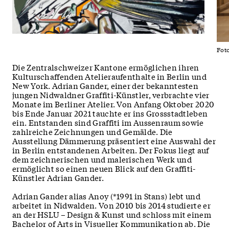
Fot
Die Zentralschweizer Kantone ermöglichen ihren
Kulturschaffenden Atelieraufenthalte in Berlin und
New York. Adrian Gander, einer der bekanntesten
jungen Nidwaldner Graffiti-Künstler, verbrachte vier
Monate im Berliner Atelier. Von Anfang Oktober 2020
bis Ende Januar 2021 tauchte er ins Grossstadtleben
ein. Entstanden sind Graffiti im Aussenraum sowie
zahlreiche Zeichnungen und Gemälde. Die
Ausstellung Dämmerung präsentiert eine Auswahl der
in Berlin entstandenen Arbeiten. Der Fokus liegt auf
dem zeichnerischen und malerischen Werk und
ermöglicht so einen neuen Blick auf den Graffiti-
Künstler Adrian Gander.
Adrian Gander alias Anoy (*1991 in Stans) lebt und
arbeitet in Nidwalden. Von 2010 bis 2014 studierte er
an der HSLU – Design & Kunst und schloss mit einem
Bachelor of Arts in Visueller Kommunikation ab. Die